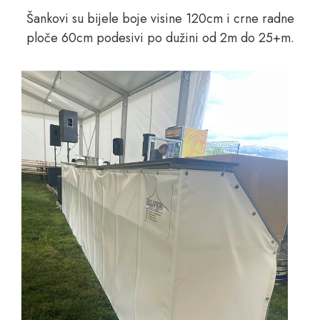
Šankovi su bijele boje visine 120cm i crne radne
ploče 60cm podesivi po dužini od 2m do 25+m.