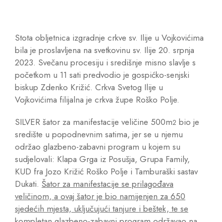
Stota obljetnica izgradnje crkve sv. Ilije u Vojkovićima
bila je proslavljena na svetkovinu sv. Ilije 20. srpnja
2023. Svečanu procesiju i središnje misno slavlje s
početkom u 11 sati predvodio je gospićko-senjski
biskup Zdenko Križić. Crkva Svetog Ilije u
Vojkovićima filijalna je crkva župe Roško Polje.
SILVER šator za manifestacije veličine 500m
bio je
2
središte u popodnevnim satima, jer se u njemu
održao glazbeno-zabavni program u kojem su
sudjelovali: Klapa Grga iz Posušja, Grupa Family,
KUD fra Jozo Križić Roško Polje i Tamburaški sastav
Dukati.
Šator za manifestacije se prilagođava
veličinom, a ovaj šator je bio namijenjen za 650
sjedećih mjesta, uključujući tanjure i beštek, te se
kompletan glazbeno-zabavni program održavao na