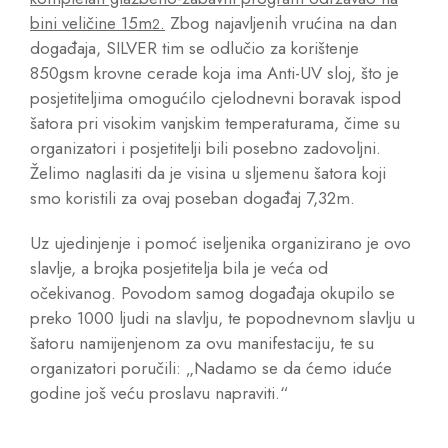
bini veličine 15m
.
Zbog najavljenih vrućina na dan
2
događaja, SILVER tim se odlučio za korištenje
850gsm krovne cerade koja ima Anti-UV sloj, što je
posjetiteljima omogućilo cjelodnevni boravak ispod
šatora pri visokim vanjskim temperaturama, čime su
organizatori i posjetitelji bili posebno zadovoljni.
Želimo naglasiti da je visina u sljemenu šatora koji
smo koristili za ovaj poseban događaj 7,32m.
Uz ujedinjenje i pomoć iseljenika organizirano je ovo
slavlje, a brojka posjetitelja bila je veća od
očekivanog. Povodom samog događaja okupilo se
preko 1000 ljudi na slavlju, te popodnevnom slavlju u
šatoru namijenjenom za ovu manifestaciju, te su
organizatori poručili: „Nadamo se da ćemo iduće
godine još veću proslavu napraviti.“