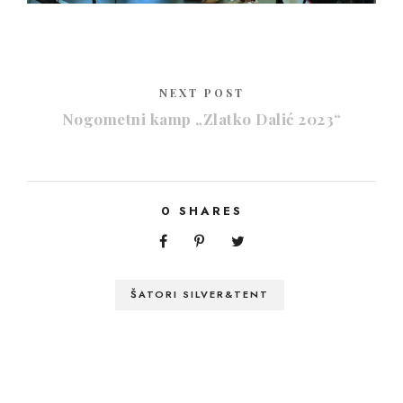
NEXT POST
Nogometni kamp „Zlatko Dalić 2023“
0
SHARES
ŠATORI SILVER&TENT