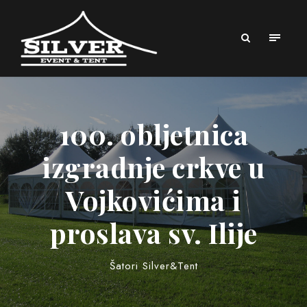
100. obljetnica
izgradnje crkve u
Vojkovićima i
proslava sv. Ilije
Šatori Silver&Tent